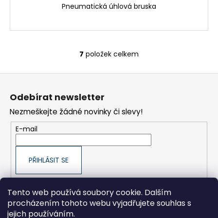
Pneumatická úhlová bruska
7
položek celkem
O
v
Z
l
á
á
Odebírat newsletter
d
p
a
Nezmeškejte žádné novinky či slevy!
a
c
t
E-mail
í
í
p
r
PŘIHLÁSIT SE
v
k
y
Tento web používá soubory cookie. Dalším
v
procházením tohoto webu vyjadřujete souhlas s
ý
ORLÍK-KOMPRESORY výrobní družstvo
jejich používáním.