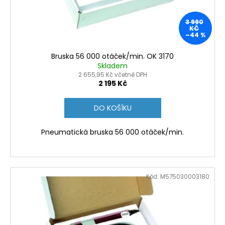
č
d
u
u
j
3 990
k
KČ
e
–44 %
t
m
ů
e
Bruska 56 000 otáček/min. OK 3170
Skladem
2 655,95 Kč včetně DPH
SACÍ
2 195 Kč
FILTR
(ŘADA
4
DO KOŠÍKU
A
9)
Pneumatická bruska 56 000 otáček/min.
276
Kč
Původně:
290
Kč
Kód:
M575030003180