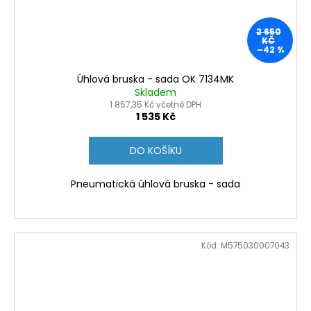
2 650
KČ
–42 %
Úhlová bruska - sada OK 7134MK
Skladem
1 857,35 Kč včetně DPH
1 535 Kč
DO KOŠÍKU
Pneumatická úhlová bruska - sada
Kód:
M575030007043