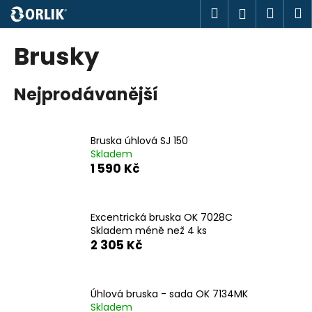
K
Přejít
Hledat
Náku
M
Přihlášen
na
o
obsah
Zpět
Zpět
košík
š
Brusky
í
C
k
Nejprodávanější
o
p
o
Bruska úhlová SJ 150
t
Skladem
ř
1 590 Kč
e
b
u
Excentrická bruska OK 7028C
Skladem méně než 4 ks
j
2 305 Kč
e
t
e
Úhlová bruska - sada OK 7134MK
n
Skladem