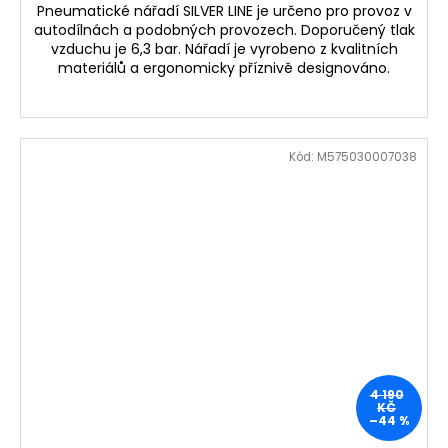
Pneumatické nářadí SILVER LINE je určeno pro provoz v
autodílnách a podobných provozech. Doporučený tlak
vzduchu je 6,3 bar. Nářadí je vyrobeno z kvalitních
materiálů a ergonomicky příznivě designováno.
Kód:
M575030007038
4 190
KČ
–44 %