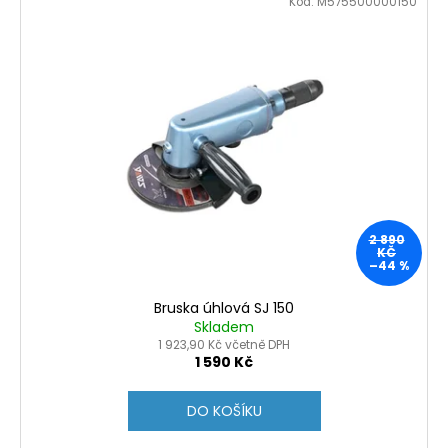
Kód:
M575500000150
2 890
KČ
–44 %
Bruska úhlová SJ 150
Skladem
1 923,90 Kč včetně DPH
1 590 Kč
DO KOŠÍKU