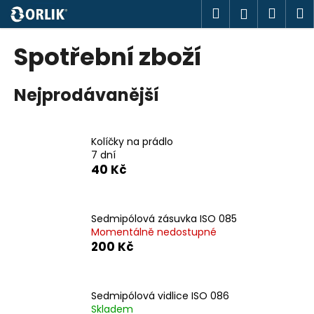
K
Přejít
Hledat
Náku
M
Přihlášen
na
o
obsah
Zpět
Zpět
košík
š
Spotřební zboží
í
C
k
Nejprodávanější
o
p
o
Kolíčky na prádlo
t
7 dní
ř
40 Kč
e
b
u
Sedmipólová zásuvka ISO 085
Momentálně nedostupné
j
200 Kč
e
t
e
Sedmipólová vidlice ISO 086
n
Skladem