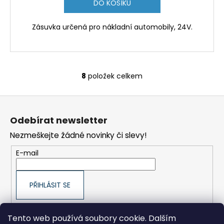
DO KOŠÍKU
Zásuvka určená pro nákladní automobily, 24V.
8
položek celkem
O
v
Z
l
á
á
Odebírat newsletter
d
p
a
Nezmeškejte žádné novinky či slevy!
a
c
t
E-mail
í
í
p
r
PŘIHLÁSIT SE
v
k
y
Tento web používá soubory cookie. Dalším