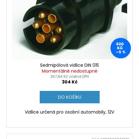
320
KČ
–5 %
Sedmipólová vidlice DIN 015
Momentálně nedostupné
367,84 Kč včetně DPH
304 Kč
DO KOŠÍKU
Vidlice určená pro osobní automobily, 12V