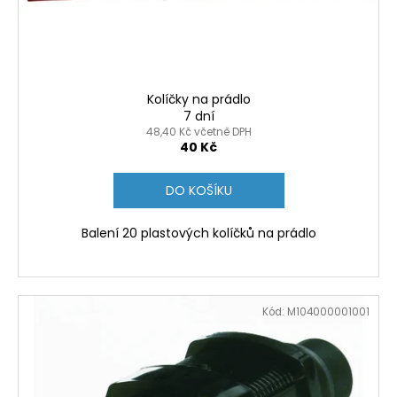
č
d
u
u
j
k
e
t
m
ů
e
Kolíčky na prádlo
7 dní
48,40 Kč včetně DPH
FILTRAČNÍ
40 Kč
VLOŽKA
DF
06050
DO KOŠÍKU
S
940
Balení 20 plastových kolíčků na prádlo
Kč
Původně:
990
Kč
Kód:
M104000001001