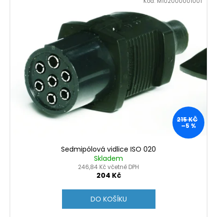
Kód:
M102000001001
215 KČ
–5 %
Sedmipólová vidlice ISO 020
Skladem
246,84 Kč včetně DPH
204 Kč
DO KOŠÍKU