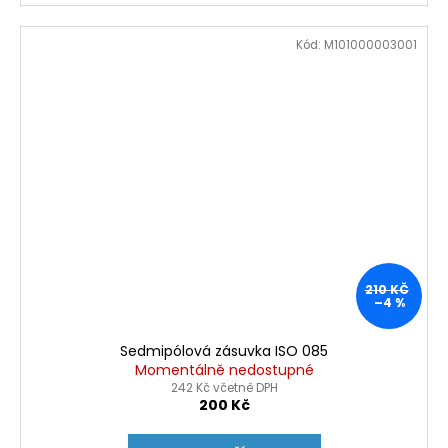
Kód:
M101000003001
210 KČ
–4 %
Sedmipólová zásuvka ISO 085
Momentálně nedostupné
242 Kč včetně DPH
200 Kč