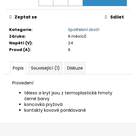
č
u
j
Zeptat se
Sdílet
e
m
Kategorie
:
Spotřební zboží
e
Záruka
:
6 měsíců
Napětí (V)
:
24
SACÍ
Proud (A)
:
6
FILTR
(ŘADA
4
A
Popis
Související (1)
Diskuze
9)
276
Provedení
Kč
Původně:
těleso a kryt jsou z termoplastické hmoty
290
černé barvy
Kč
koncovka pryžová
kontakty kovové poniklované
Z
á