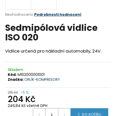
a
j
Průměrné
Neohodnoceno
Podrobnosti hodnocení
í
hodnocení
Sedmipólová vidlice
produktu
t
je
?
ISO 020
0,0
z
5
hvězdiček.
Vidlice určená pro nákladní automobily, 24V.
HLEDAT
Skladem
Kód:
M102000001001
Značka:
ORLÍK-KOMPRESORY
D
o
215 Kč
–5 %
p
204 Kč
o
r
246,84 Kč včetně DPH
u
Měrná
DO KOŠÍKU
cena: