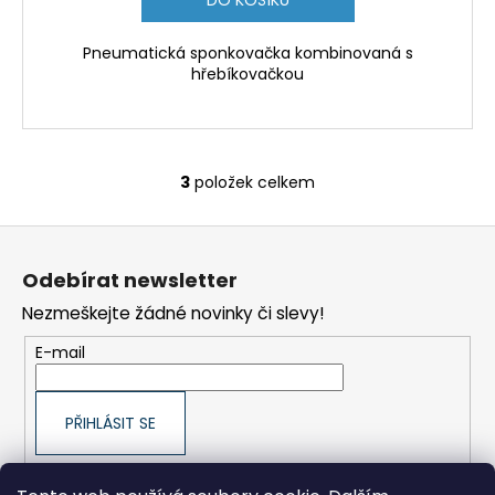
DO KOŠÍKU
Pneumatická sponkovačka kombinovaná s
hřebíkovačkou
3
položek celkem
O
v
Z
l
á
á
Odebírat newsletter
d
p
a
Nezmeškejte žádné novinky či slevy!
a
c
t
E-mail
í
í
p
r
PŘIHLÁSIT SE
v
k
y