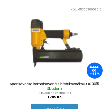
Kód:
M575030003015
3 246
KČ
–45 %
Sponkovačka kombinovaná s hřebíkovačkou OK 3015
Skladem
2 159,85 Kč včetně DPH
1 785 Kč