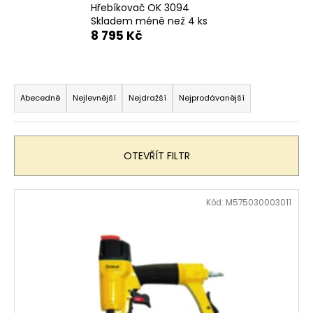
Hřebíkovač OK 3094
a
Skladem méně než 4 ks
j
8 795 Kč
í
t
Ř
?
a
Abecedně
Nejlevnější
Nejdražší
Nejprodávanější
z
e
n
OTEVŘÍT FILTR
HLEDAT
í
p
V
Kód:
M575030003011
r
ý
D
o
p
o
d
i
p
u
s
o
k
r
p
t
u
r