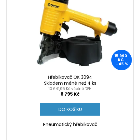
15 990
KČ
–45 %
Hřebíkovač OK 3094
Skladem méně než 4 ks
10 641,95 Kč včetně DPH
8 795 Kč
DO KOŠÍKU
Pneumatický hřebíkovač