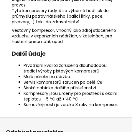
provoz.
Tyto kompresory řady 4 se výborně hodí jak do
průmyslu potravinářského (balící linky, pece,
pivovary,…) tak i do zdravotnictví.
Vestavný kompresor, vhodný jako zdroj stlačeného
vzduchu v expanzních nádržích, v kotelnách, pro
huštění pneumatik apod.
Další údaje
Prvotřídní kvalita zaručena dlouhodobou
tradicí výroby pístových kompresorů
Malé nároky na údržbu
Servis kompresorů zaručen po celé ČR
Široká nabídka dalšího příslušenství
Kompresory jsou určeny pro prostředí s okolní
teplotou – 5 °C až + 40 °C
Samozřejmostí je záruka 3 roky na kompresor.
Z
á
Odebírat newsletter