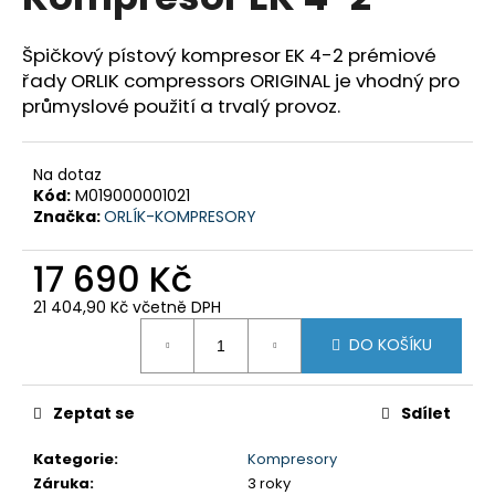
je
a
0,0
z
j
Špičkový pístový kompresor EK 4-2 prémiové
5
řady ORLIK compressors ORIGINAL je vhodný pro
í
hvězdiček.
průmyslové použití a trvalý provoz.
t
?
Na dotaz
Kód:
M019000001021
Značka:
ORLÍK-KOMPRESORY
HLEDAT
17 690 Kč
21 404,90 Kč včetně DPH
Měrná
DO KOŠÍKU
cena:
D
o
p
Zeptat se
Sdílet
o
r
Kategorie
:
Kompresory
u
Záruka
:
3 roky