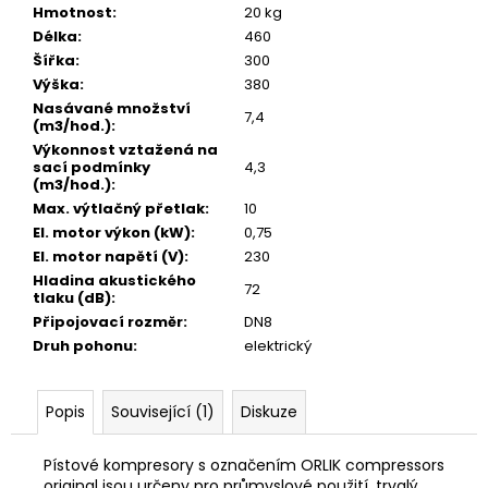
č
Hmotnost
:
20 kg
u
Délka
:
460
j
Šířka
:
300
e
Výška
:
380
m
Nasávané množství
7,4
e
(m3/hod.)
:
Výkonnost vztažená na
OLEJ
sací podmínky
4,3
PRO
(m3/hod.)
:
ŠROUBOVÉ
Max. výtlačný přetlak
:
10
KOMPRESORY
El. motor výkon (kW)
:
0,75
COMPOIL
El. motor napětí (V)
:
230
S
01
Hladina akustického
72
-
tlaku (dB)
:
5L
Připojovací rozměr
:
DN8
1
Druh pohonu
:
elektrický
373
Kč
Původně:
Popis
Související (1)
Diskuze
1
445
Kč
Pístové kompresory s označením ORLIK compressors
original jsou určeny pro průmyslové použití, trvalý