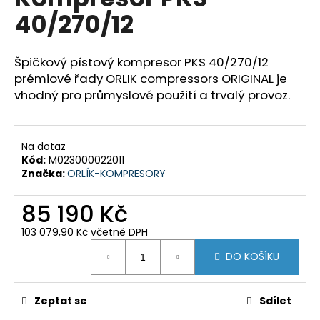
je
a
40/270/12
0,0
z
j
5
í
hvězdiček.
Špičkový pístový kompresor PKS 40/270/12
t
prémiové řady ORLIK compressors ORIGINAL je
?
vhodný pro průmyslové použití a trvalý provoz.
Na dotaz
Kód:
M023000022011
HLEDAT
Značka:
ORLÍK-KOMPRESORY
85 190 Kč
D
103 079,90 Kč včetně DPH
o
Měrná
DO KOŠÍKU
p
cena:
o
r
Zeptat se
Sdílet
u