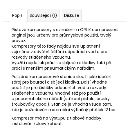
Popis
Související (1)
Diskuze
Pístové kompresory s označením ORLIK compressors
original jsou určeny pro průmyslové použití, trvalý
provoz.
Kompresory této řady najdou své uplatnění
zejména v odvětví čištění odpadních vod a pro
rozvody stlačeného vzduchu.
Využití najde jak práci se sbíjecími kladivy tak i při
práci s menším pneumatickým nářadím.
Pojízdné kompresorové stanice slouží jako ideální
zdroj pro bourací a sbíjecí kladiva. Další vhodné
použití je pro čističky odpadních vod a rozvody
stlačeného vzduchu. Vhodné též pro použití
u pneumatického nářadí (stříkací pistole, brusky,
šroubováky apod.). Stanice je vhodná všude tam,
kde je požadován maximální výtlačný přetlak 12 bar.
Kompresor má na výstupu z tlakové nádoby
instalován kulový kohout.