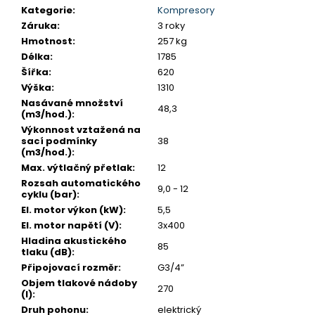
č
Kategorie
:
Kompresory
u
Záruka
:
3 roky
j
Hmotnost
:
257 kg
e
Délka
:
1785
m
Šířka
:
620
e
Výška
:
1310
Nasávané množství
KOMPRESOR
48,3
(m3/hod.)
:
SKS
Výkonnost vztažená na
17/270
sací podmínky
38
49
(m3/hod.)
:
990
Max. výtlačný přetlak
:
12
Kč
Rozsah automatického
9,0 - 12
cyklu (bar)
:
El. motor výkon (kW)
:
5,5
El. motor napětí (V)
:
3x400
Hladina akustického
85
tlaku (dB)
:
Připojovací rozměr
:
G3/4”
Objem tlakové nádoby
270
(l)
:
Druh pohonu
:
elektrický