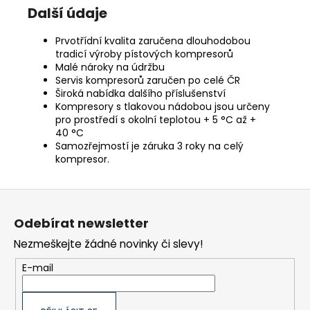
Další údaje
Prvotřídní kvalita zaručena dlouhodobou
tradicí výroby pístových kompresorů
Malé nároky na údržbu
Servis kompresorů zaručen po celé ČR
Široká nabídka dalšího příslušenství
Kompresory s tlakovou nádobou jsou určeny
pro prostředí s okolní teplotou + 5 °C až +
40 °C
Samozřejmostí je záruka 3 roky na celý
kompresor.
Z
á
Odebírat newsletter
p
Nezmeškejte žádné novinky či slevy!
a
t
E-mail
í