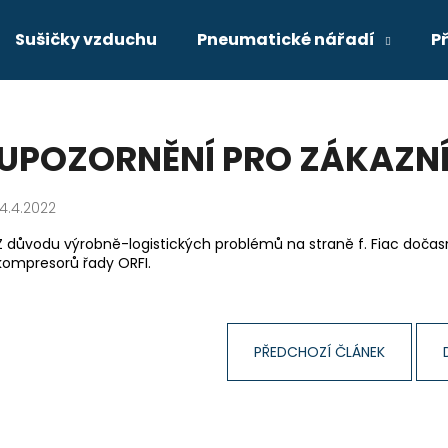
Sušičky vzduchu
Pneumatické nářadí
P
Co potřebujete najít?
UPOZORNĚNÍ PRO ZÁKAZN
HLEDAT
14.4.2022
Z důvodu výrobně-logistických problémů na straně f. Fiac doča
kompresorů řady ORFI.
Doporučujeme
KOMPRESOR PKS 9-2/100
HADICE 9X15 M
PŘEDCHOZÍ ČLÁNEK
36 690 Kč
43 Kč
Původně:
45 Kč