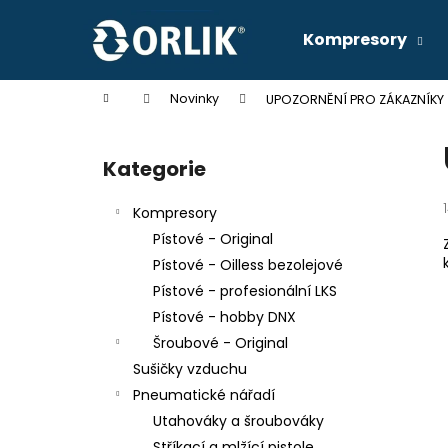
K
Přejít
na
o
Kompresory
obsah
Zpět
Zpět
š
do
do
í
Domů
Novinky
UPOZORNĚNÍ PRO ZÁKAZNÍKY
k
obchodu
obchodu
P
o
Kategorie
Přeskočit
s
kategorie
t
Kompresory
r
Pístové - Original
a
Pístové - Oilless bezolejové
n
Pístové - profesionální LKS
n
Pístové - hobby DNX
í
KOMPRESOR SKS 17/270
Šroubové - Original
p
49 990 Kč
Sušičky vzduchu
a
Pneumatické nářadí
n
Utahováky a šroubováky
e
Stříkací a mlžící pistole