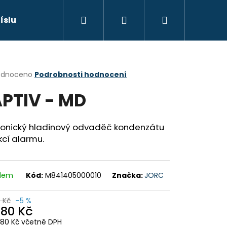
Hledat
Přihlášení
Nákupní
říslušenství
Náhradní díly
Výprodej
Sp
košík
rné
odnoceno
Podrobnosti hodnocení
cení
PTIV - MD
ktu
tronický hladinový odvaděč kondenzátu
kcí alarmu.
ček.
Následující
ODRÁ
adem
Kód:
M841405000010
Značka:
JORC
0 Kč
–5 %
880 Kč
4,80 Kč včetně DPH