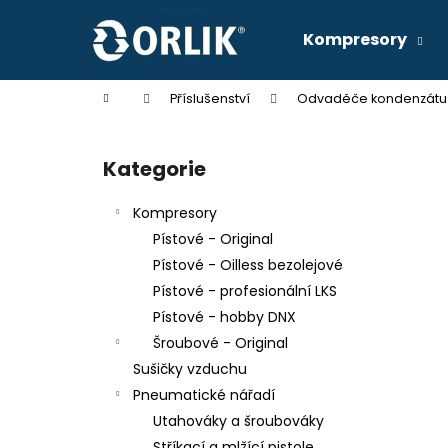
K
Přejít
na
o
Kompresory
obsah
Zpět
Zpět
š
do
do
í
Domů
Příslušenství
Odvaděče kondenzátu 
k
obchodu
obchodu
P
o
Kategorie
Přeskočit
s
kategorie
t
Kompresory
r
Pístové - Original
a
Pístové - Oilless bezolejové
n
Pístové - profesionální LKS
n
Pístové - hobby DNX
í
KOMPRESOR SKS 17/270
Šroubové - Original
p
49 990 Kč
Sušičky vzduchu
a
Pneumatické nářadí
n
Utahováky a šroubováky
e
Stříkací a mlžící pistole