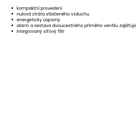
kompaktní provedení
nulová ztráta stlačeného vzduchu
energeticky úsporný
alarm a sestava dvoucestného přímého ventilu zajišťujíc
integrovaný síťový filtr