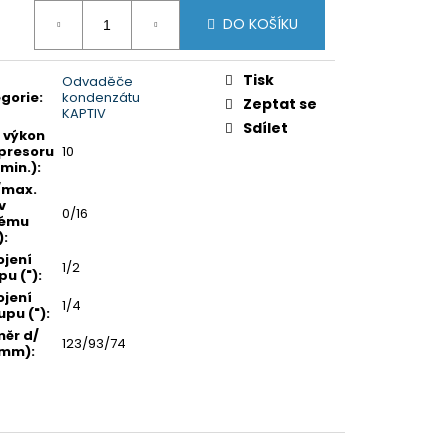
ná
DO KOŠÍKU
:
Tisk
Odvaděče
gorie
:
kondenzátu
Zeptat se
KAPTIV
Sdílet
 výkon
presoru
10
min.)
:
/max.
v
0/16
tému
)
:
ojení
1/2
pu (")
:
ojení
1/4
upu (")
:
ěr d/
123/93/74
(mm)
: