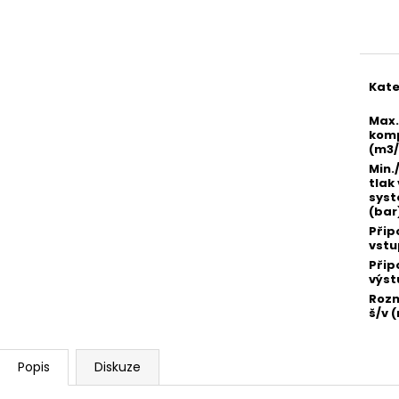
Měr
cena
Kate
Max.
kom
(m3/
Min.
tlak 
sys
(bar
Přip
vstu
Přip
výst
Rozm
š/v 
Popis
Diskuze