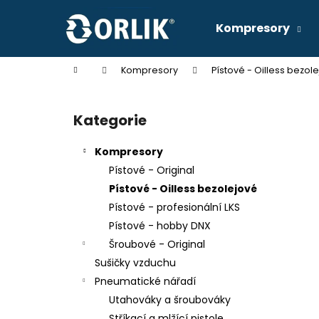
K
Přejít
na
o
Kompresory
obsah
Zpět
Zpět
š
do
do
í
Domů
Kompresory
Pístové - Oilless bezol
k
obchodu
obchodu
P
o
Kategorie
Přeskočit
s
kategorie
t
Kompresory
r
Pístové - Original
a
Pístové - Oilless bezolejové
n
Pístové - profesionální LKS
n
Pístové - hobby DNX
í
KOMPRESOR SKS 17/270
Šroubové - Original
p
49 990 Kč
Sušičky vzduchu
a
Pneumatické nářadí
n
Utahováky a šroubováky
e
Stříkací a mlžící pistole