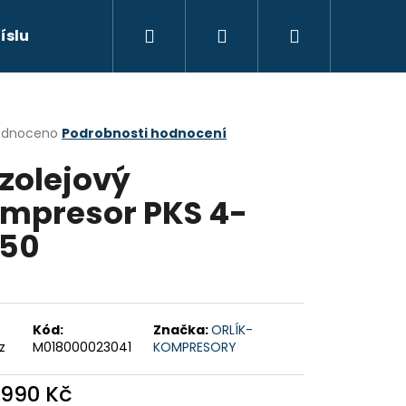
Hledat
Přihlášení
Nákupní
říslušenství
Náhradní díly
Výprodej
Sp
košík
rné
odnoceno
Podrobnosti hodnocení
cení
zolejový
ktu
mpresor PKS 4-
50
ček.
Následující
ODRÁ
Kód:
Značka:
ORLÍK-
z
M018000023041
KOMPRESORY
 990 Kč