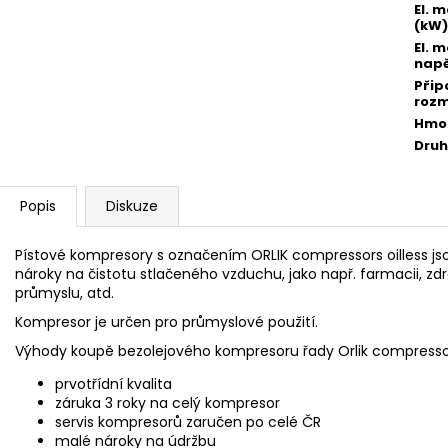
El. 
(kW)
El. 
napě
Přip
rozm
Hmot
Druh
Popis
Diskuze
Pístové kompresory s označením ORLIK compressors oilless js
nároky na čistotu stlačeného vzduchu, jako např. farmacii, 
průmyslu, atd.
Kompresor je určen pro průmyslové použití.
Výhody koupě bezolejového kompresoru řady Orlik compressors
prvotřídní kvalita
záruka 3 roky na celý kompresor
servis kompresorů zaručen po celé ČR
malé nároky na údržbu