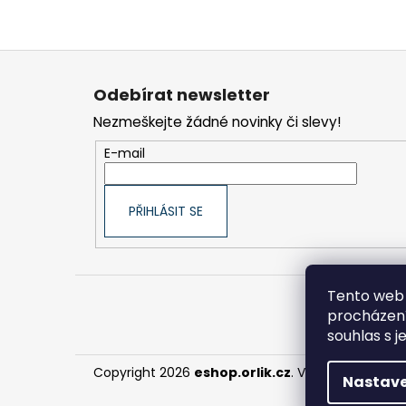
Z
á
Odebírat newsletter
p
Nezmeškejte žádné novinky či slevy!
a
t
E-mail
í
PŘIHLÁSIT SE
Tento web 
procházení
souhlas s j
Copyright 2026
eshop.orlik.cz
. Všechna práva 
Nastave