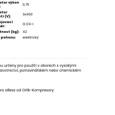
motor výkon
0,75
:
motor
3x400
tí (V)
:
ojovací
G 1/4-I
ěr
:
nost (kg)
:
42
 pohonu
:
elektrický
ou určeny pro použití v oborech s vysokými
zdravotnictví, potravinářském nebo chemickém
 oilless od Orlík-Kompresory: