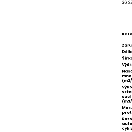
36 2
Měr
cena
Kate
Záru
Délk
Šířk
Výš
Nas
množ
(m3/
Výko
vzta
sací
(m3/
Max.
přet
Roz
aut
cykl