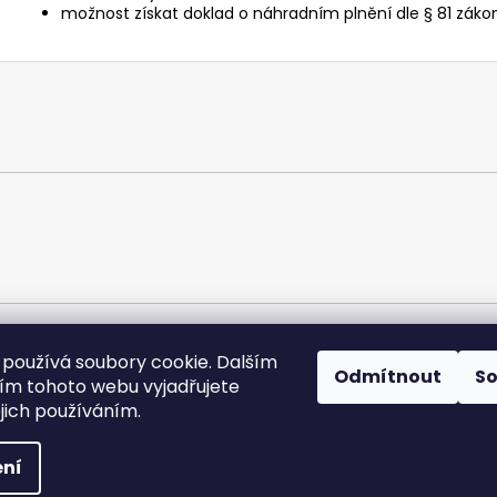
možnost získat doklad o náhradním plnění dle § 81 zá
používá soubory cookie. Dalším
Odmítnout
S
ORLÍK-KOMPRESORY výrobní družstvo
m tohoto webu vyjadřujete
ejich používáním.
vyhrazena.
Upravit nastavení cookies
ní