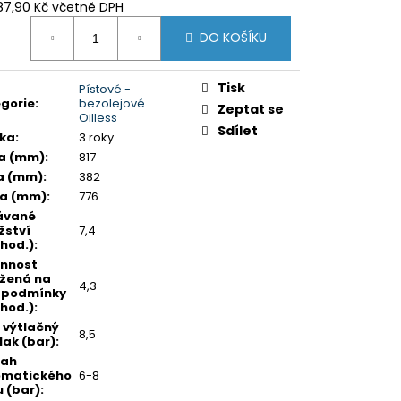
87,90 Kč včetně DPH
ná
DO KOŠÍKU
:
Tisk
Pístové -
gorie
:
bezolejové
Zeptat se
Oilless
Sdílet
ka
:
3 roky
a (mm)
:
817
a (mm)
:
382
ka (mm)
:
776
ávané
ství
7,4
hod.)
:
nnost
žená na
4,3
 podmínky
hod.)
:
 výtlačný
8,5
lak (bar)
:
sah
omatického
6-8
u (bar)
: