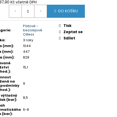
87,90 Kč včetně DPH
ná
DO KOŠÍKU
:
Tisk
Pístové -
gorie
:
bezolejové
Zeptat se
Oilless
Sdílet
ka
:
3 roky
a (mm)
:
1044
a (mm)
:
447
ka (mm)
:
829
ávané
ství
15,1
hod.)
:
nnost
žená na
9
 podmínky
hod.)
:
 výtlačný
8,5
lak (bar)
:
sah
omatického
6-8
u (bar)
: