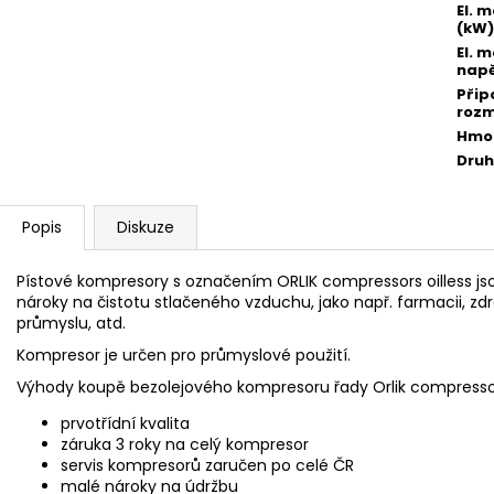
El. 
(kW)
El. 
napě
Přip
rozm
Hmot
Druh
Popis
Diskuze
Pístové kompresory s označením ORLIK compressors oilless js
nároky na čistotu stlačeného vzduchu, jako např. farmacii, 
průmyslu, atd.
Kompresor je určen pro průmyslové použití.
Výhody koupě bezolejového kompresoru řady Orlik compressors
prvotřídní kvalita
záruka 3 roky na celý kompresor
servis kompresorů zaručen po celé ČR
malé nároky na údržbu