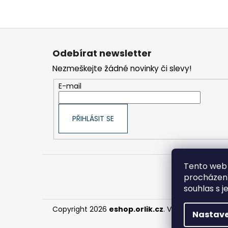
Z
á
Odebírat newsletter
p
Nezmeškejte žádné novinky či slevy!
a
t
E-mail
í
PŘIHLÁSIT SE
Tento web 
procházení
souhlas s j
Copyright 2026
eshop.orlik.cz
. Všechna práva 
Nastave