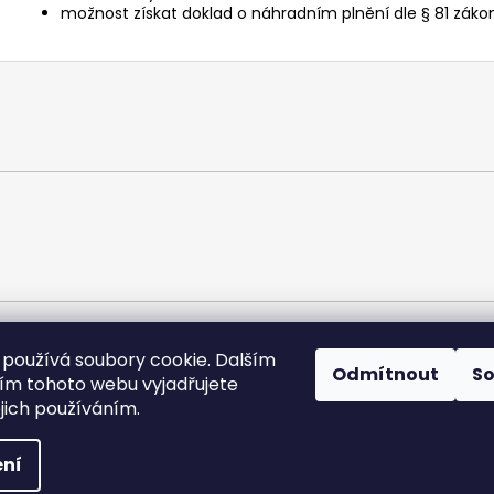
možnost získat doklad o náhradním plnění dle § 81 zá
používá soubory cookie. Dalším
Odmítnout
S
ORLÍK-KOMPRESORY výrobní družstvo
m tohoto webu vyjadřujete
ejich používáním.
vyhrazena.
Upravit nastavení cookies
ní