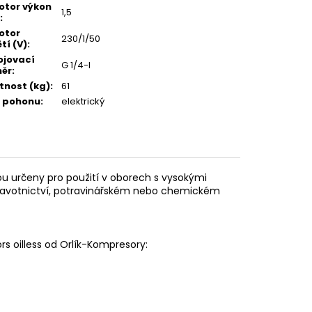
motor výkon
1,5
:
motor
230/1/50
tí (V)
:
ojovací
G 1/4-I
ěr
:
nost (kg)
:
61
 pohonu
:
elektrický
ou určeny pro použití v oborech s vysokými
zdravotnictví, potravinářském nebo chemickém
 oilless od Orlík-Kompresory: