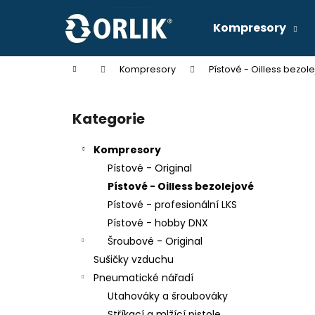
K
Přejít
na
o
Kompresory
obsah
Zpět
Zpět
š
do
do
í
Domů
Kompresory
Pístové - Oilless bezol
k
obchodu
obchodu
P
o
Kategorie
Přeskočit
s
kategorie
t
Kompresory
r
Pístové - Original
a
Pístové - Oilless bezolejové
n
Pístové - profesionální LKS
n
Pístové - hobby DNX
í
KOMPRESOR SKS 17/270
Šroubové - Original
p
49 990 Kč
Sušičky vzduchu
a
Pneumatické nářadí
n
Utahováky a šroubováky
e
Stříkací a mlžící pistole