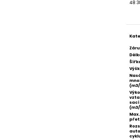
48 3
Měr
cena
Kate
Záru
Délk
Šířk
Výš
Nas
množ
(m3/
Výko
vzta
sací
(m3/
Max.
přet
Roz
aut
cykl