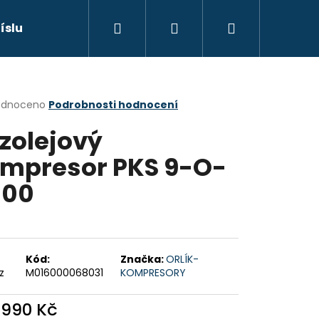
Hledat
Přihlášení
Nákupní
říslušenství
Náhradní díly
Výprodej
Sp
košík
rné
odnoceno
Podrobnosti hodnocení
cení
zolejový
ktu
mpresor PKS 9-O-
100
ček.
Následující
ODRÁ
Kód:
Značka:
ORLÍK-
z
M016000068031
KOMPRESORY
 990 Kč