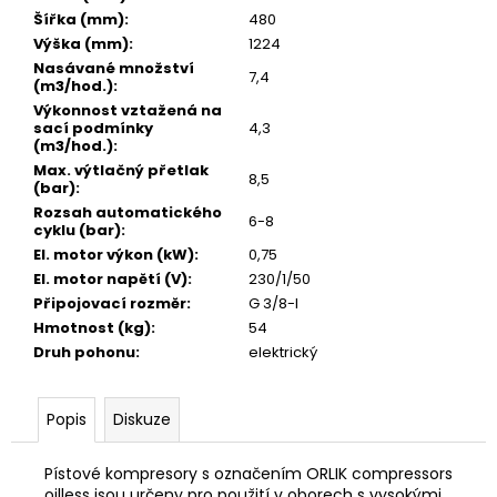
č
Šířka (mm)
:
480
u
Výška (mm)
:
1224
j
Nasávané množství
e
7,4
(m3/hod.)
:
m
Výkonnost vztažená na
e
sací podmínky
4,3
(m3/hod.)
:
SACÍ
Max. výtlačný přetlak
8,5
FILTR
(bar)
:
(ŘADA
Rozsah automatického
6-8
4
cyklu (bar)
:
A
El. motor výkon (kW)
:
0,75
9)
El. motor napětí (V)
:
230/1/50
276
Připojovací rozměr
:
G 3/8-I
Kč
Hmotnost (kg)
:
54
Původně:
290
Druh pohonu
:
elektrický
Kč
Popis
Diskuze
Pístové kompresory s označením ORLIK compressors
oilless jsou určeny pro použití v oborech s vysokými