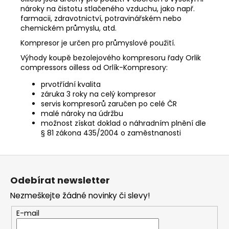
nároky na čistotu stlačeného vzduchu, jako např.
farmacii, zdravotnictví, potravinářském nebo
chemickém průmyslu, atd.
Kompresor je určen pro průmyslové použití.
Výhody koupě bezolejového kompresoru řady Orlik
compressors oilless od Orlík-Kompresory:
prvotřídní kvalita
záruka 3 roky na celý kompresor
servis kompresorů zaručen po celé ČR
malé nároky na údržbu
možnost získat doklad o náhradním plnění dle
§ 81 zákona 435/2004 o zaměstnanosti
Z
á
Odebírat newsletter
p
Nezmeškejte žádné novinky či slevy!
a
t
E-mail
í