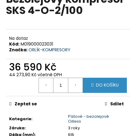
je
a
SKS 4-O-2/100
0,0
z
j
5
í
hvězdiček.
t
?
Na dotaz
Kód:
M019000023031
Značka:
ORLÍK-KOMPRESORY
36 590 Kč
HLEDAT
44 273,90 Kč včetně DPH
Měrná
DO KOŠÍKU
cena:
D
o
Zeptat se
Sdílet
p
o
Pístové - bezolejové
Kategorie
:
Oilless
r
Záruka
:
3 roky
u
Délka (mm)
:
616