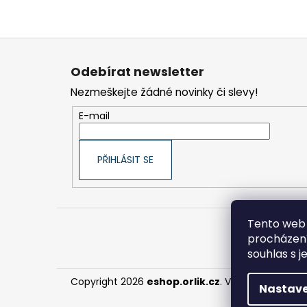
Z
á
Odebírat newsletter
p
Nezmeškejte žádné novinky či slevy!
a
t
E-mail
í
PŘIHLÁSIT SE
Tento web 
procházení
souhlas s j
Copyright 2026
eshop.orlik.cz
. Všechna práva 
Nastave