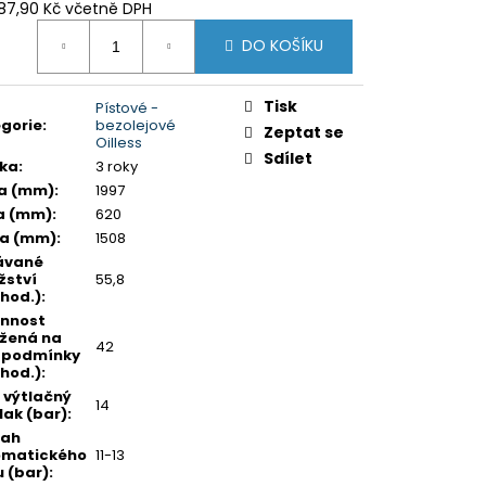
487,90 Kč včetně DPH
ná
DO KOŠÍKU
:
Tisk
Pístové -
gorie
:
bezolejové
Zeptat se
Oilless
Sdílet
ka
:
3 roky
a (mm)
:
1997
a (mm)
:
620
ka (mm)
:
1508
ávané
ství
55,8
hod.)
:
nnost
žená na
42
 podmínky
hod.)
:
 výtlačný
14
lak (bar)
:
sah
omatického
11-13
u (bar)
: