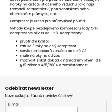
nároky na čistotu stlačeného vzduchu, jako např.
farmacii, zdravotnictví, potravinářském nebo
chemickém průmyslu, atd.
Kompresor je určen pro průmyslové použití.
Výhody koupě bezolejového kompresoru řady Orlik
compressors oilless od Orlík-Kompresory:
prvotřídní kvalita
záruka 3 roky na celý kompresor
servis kompresorů zaručen po celé ČR
malé nároky na údržbu
možnost získat doklad o náhradním plnění dle
§ 81 zákona 435/2004 o zaměstnanosti
Z
á
Odebírat newsletter
p
Nezmeškejte žádné novinky či slevy!
a
t
E-mail
í