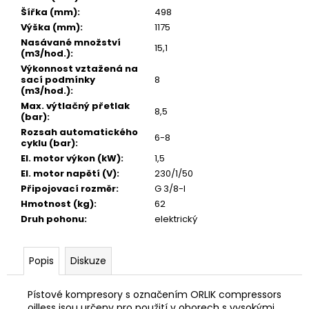
č
Šířka (mm)
:
498
u
Výška (mm)
:
1175
j
Nasávané množství
e
15,1
(m3/hod.)
:
m
Výkonnost vztažená na
e
sací podmínky
8
(m3/hod.)
:
HADICE
Max. výtlačný přetlak
8,5
9X15
(bar)
:
MODRÁ
Rozsah automatického
6-8
cyklu (bar)
:
43
Kč
El. motor výkon (kW)
:
1,5
Původně:
El. motor napětí (V)
:
230/1/50
45
Připojovací rozměr
:
G 3/8-I
Kč
Hmotnost (kg)
:
62
Druh pohonu
:
elektrický
Popis
Diskuze
Pístové kompresory s označením ORLIK compressors
oilless jsou určeny pro použití v oborech s vysokými