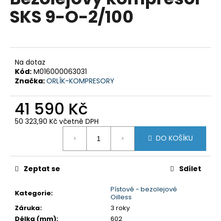
je
a
SKS 9-O-2/100
0,0
z
j
5
í
hvězdiček.
t
?
Na dotaz
Kód:
M016000063031
Značka:
ORLÍK-KOMPRESORY
41 590 Kč
HLEDAT
50 323,90 Kč včetně DPH
Měrná
DO KOŠÍKU
cena:
D
o
Zeptat se
Sdílet
p
o
Pístové - bezolejové
Kategorie
:
Oilless
r
Záruka
:
3 roky
u
Délka (mm)
:
602