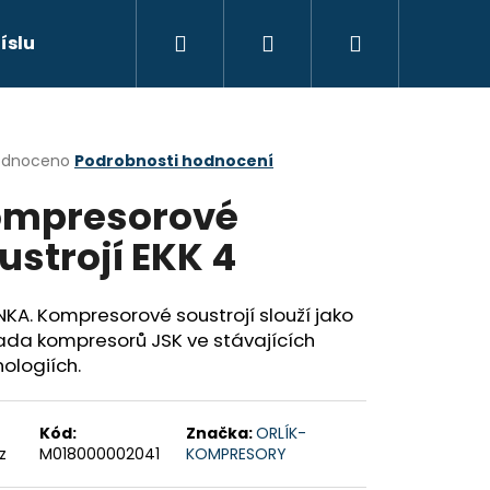
Hledat
Přihlášení
Nákupní
říslušenství
Náhradní díly
Výprodej
Sp
košík
rné
odnoceno
Podrobnosti hodnocení
cení
mpresorové
ktu
ustrojí EKK 4
ček.
KA. Kompresorové soustrojí slouží jako
ada kompresorů JSK ve stávajících
Následující
ologiích.
ODRÁ
Kód:
Značka:
ORLÍK-
z
M018000002041
KOMPRESORY