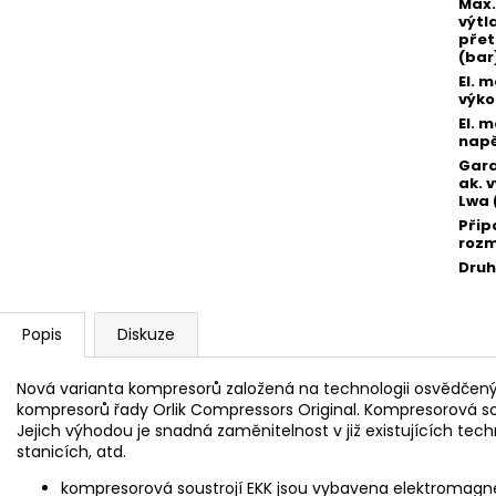
Max.
výtl
přet
(bar
El. 
výko
El. 
napě
Gar
ak. 
Lwa 
Přip
rozm
Druh
Popis
Diskuze
Nová varianta kompresorů založená na technologii osvědčený
kompresorů řady Orlik Compressors Original. Kompresorová sou
Jejich výhodou je snadná zaměnitelnost v již existujících tec
stanicích, atd.
kompresorová soustrojí EKK jsou vybavena elektromagn