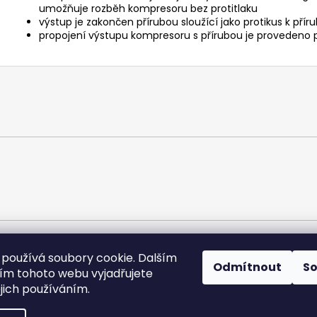
umožňuje rozběh kompresoru bez protitlaku
výstup je zakončen přírubou sloužící jako protikus k přír
propojení výstupu kompresoru s přírubou je provedeno
používá soubory cookie. Dalším
Odmítnout
S
ORLÍK-KOMPRESORY výrobní družstvo
m tohoto webu vyjadřujete
ejich používáním.