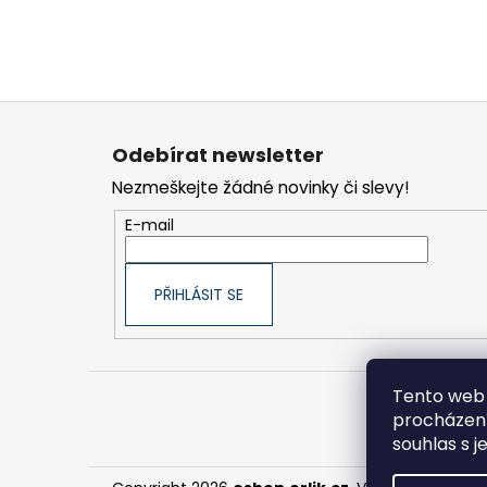
Z
á
Odebírat newsletter
p
Nezmeškejte žádné novinky či slevy!
a
t
E-mail
í
PŘIHLÁSIT SE
Tento web 
procházení
souhlas s j