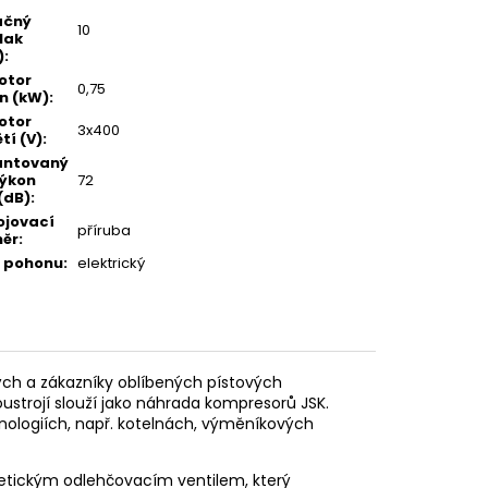
ačný
10
lak
)
:
motor
0,75
n (kW)
:
motor
3x400
tí (V)
:
antovaný
výkon
72
(dB)
:
ojovací
příruba
ěr
:
 pohonu
:
elektrický
ch a zákazníky oblíbených pístových
strojí slouží jako náhrada kompresorů JSK.
hnologiích, např. kotelnách, výměníkových
etickým odlehčovacím ventilem, který