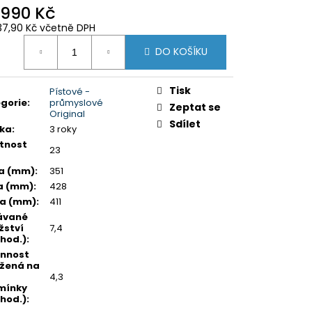
 990 Kč
37,90 Kč včetně DPH
ná
DO KOŠÍKU
:
Tisk
Pístové -
gorie
:
průmyslové
Zeptat se
Original
Sdílet
ka
:
3 roky
tnost
23
a (mm)
:
351
a (mm)
:
428
ka (mm)
:
411
ávané
ství
7,4
hod.)
:
nnost
žená na
4,3
mínky
hod.)
: