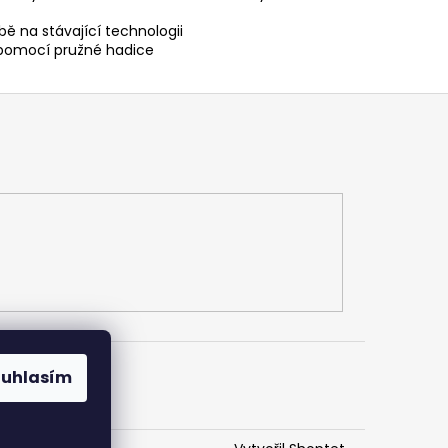
ubě na stávající technologii
 pomocí pružné hadice
ouhlasím