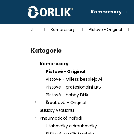
K
Přejít
na
o
Kompresory
obsah
Zpět
Zpět
š
do
do
í
Domů
Kompresory
Pístové - Original
k
obchodu
obchodu
P
o
Kategorie
Přeskočit
s
kategorie
t
Kompresory
r
Pístové - Original
a
Pístové - Oilless bezolejové
n
Pístové - profesionální LKS
n
Pístové - hobby DNX
í
KOMPRESOR SKS 17/270
Šroubové - Original
p
49 990 Kč
Sušičky vzduchu
a
Pneumatické nářadí
n
Utahováky a šroubováky
e
Stříkací a mlžící pistole