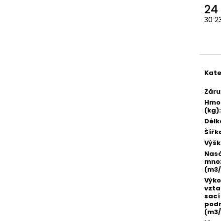
24
30 2
Měr
cena
Kate
Záru
Hmo
(kg)
:
Délk
Šířk
Výš
Nas
množ
(m3/
Výko
vzta
sací
pod
(m3/