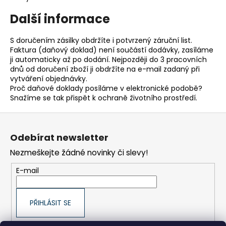
a
Další informace
j
í
S doručením zásilky obdržíte i potvrzený záruční list.
t
Faktura (daňový doklad) není součástí dodávky, zasíláme
ji automaticky až po dodání. Nejpozději do 3 pracovních
?
dnů od doručení zboží ji obdržíte na e-mail zadaný při
vytváření objednávky.
Proč daňové doklady posíláme v elektronické podobě?
Snažíme se tak přispět k ochraně životního prostředí.
Z
HLEDAT
á
Odebírat newsletter
p
Nezmeškejte žádné novinky či slevy!
a
D
t
o
E-mail
í
p
o
PŘIHLÁSIT SE
r
u