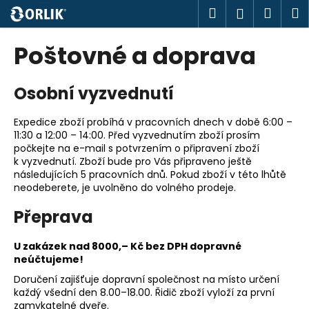
K
Přejít
Hledat
Náku
M
Přihlášen
na
o
obsah
Zpět
Zpět
košík
š
Poštovné a doprava
í
C
k
Osobní vyzvednutí
o
p
Expedice zboží probíhá v pracovních dnech v době 6:00 –
o
11:30 a 12:00 – 14:00. Před vyzvednutím zboží prosím
t
počkejte na e-mail s potvrzením o připravení zboží
ř
k vyzvednutí. Zboží bude pro Vás připraveno ještě
následujících 5 pracovních dnů. Pokud zboží v této lhůtě
e
neodeberete, je uvolněno do volného prodeje.
b
Přeprava
u
j
U zakázek nad 8000,– Kč bez DPH dopravné
e
neúčtujeme!
t
Doručení zajišťuje dopravní společnost na místo určení
e
každý všední den 8.00–18.00. Řidič zboží vyloží za první
n
zamykatelné dveře.