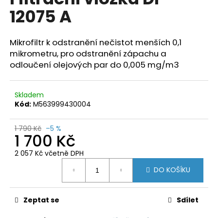
je
a
12075 A
0,0
z
j
5
í
hvězdiček.
Mikrofiltr k odstranění nečistot menších 0,1
t
mikrometru, pro odstranění zápachu a
?
odloučení olejových par do 0,005 mg/m3
Skladem
Kód:
M563999430004
HLEDAT
1 790 Kč
–5 %
1 700 Kč
2 057 Kč včetně DPH
D
Měrná
o
DO KOŠÍKU
cena:
p
o
r
Zeptat se
Sdílet
u