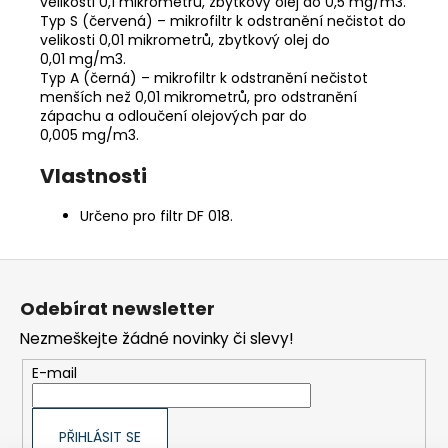
velikosti 0,1 mikrometrů, zbytkový olej do 0,5 mg/m3.
Typ S (červená) – mikrofiltr k odstranění nečistot do
velikosti 0,01 mikrometrů, zbytkový olej do
0,01 mg/m3.
Typ A (černá) – mikrofiltr k odstranění nečistot
menších než 0,01 mikrometrů, pro odstranění
zápachu a odloučení olejových par do
0,005 mg/m3.
Vlastnosti
Určeno pro filtr DF 018.
Z
á
Odebírat newsletter
p
Nezmeškejte žádné novinky či slevy!
a
t
E-mail
í
PŘIHLÁSIT SE