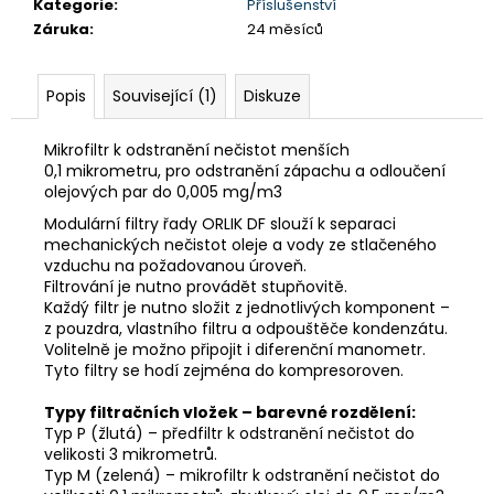
č
Kategorie
:
Příslušenství
u
Záruka
:
24 měsíců
j
e
Popis
Související (1)
Diskuze
m
e
Mikrofiltr k odstranění nečistot menších
SACÍ
0,1 mikrometru, pro odstranění zápachu a odloučení
FILTR
olejových par do 0,005 mg/m3
(ŘADA
4
Modulární filtry řady ORLIK DF slouží k separaci
A
mechanických nečistot oleje a vody ze stlačeného
9)
vzduchu na požadovanou úroveň.
Filtrování je nutno provádět stupňovitě.
276
Každý filtr je nutno složit z jednotlivých komponent –
Kč
Původně:
z pouzdra, vlastního filtru a odpouštěče kondenzátu.
290
Volitelně je možno připojit i diferenční manometr.
Kč
Tyto filtry se hodí zejména do kompresoroven.
Typy filtračních vložek – barevné rozdělení:
Typ P (žlutá) – předfiltr k odstranění nečistot do
velikosti 3 mikrometrů.
Typ M (zelená) – mikrofiltr k odstranění nečistot do