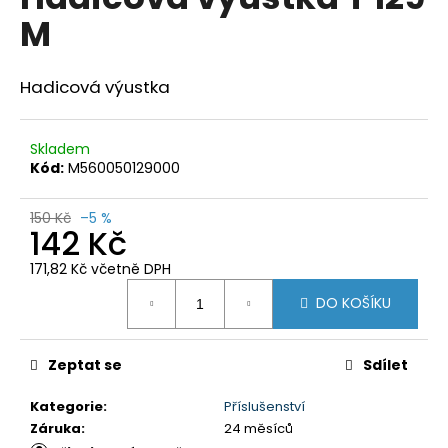
je
a
M
0,0
z
j
5
í
hvězdiček.
Hadicová výustka
t
?
Skladem
Kód:
M560050129000
150 Kč
–5 %
142 Kč
HLEDAT
171,82 Kč včetně DPH
Měrná
DO KOŠÍKU
cena:
D
o
p
Zeptat se
Sdílet
o
r
Kategorie
:
Příslušenství
u
Záruka
:
24 měsíců