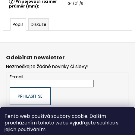
č
?
Připojovací rozměr
G 1/2" /9
průměr (mm)
:
u
j
e
Popis
Diskuze
m
e
Z
OLEJ
PRO
á
ŠROUBOVÉ
Odebírat newsletter
p
KOMPRESORY
COMPOIL
Nezmeškejte žádné novinky či slevy!
a
S
t
01
E-mail
-
í
5L
1
PŘIHLÁSIT SE
373
Kč
Původně:
1
Tento web používá soubory cookie. Dalším
445
procházením tohoto webu vyjadřujete souhlas s
Kč
ORLÍK-KOMPRESORY výrobní družstvo
jejich používáním.