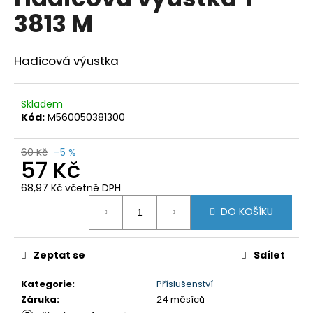
je
a
3813 M
0,0
z
j
5
í
hvězdiček.
Hadicová výustka
t
?
Skladem
Kód:
M560050381300
60 Kč
–5 %
57 Kč
HLEDAT
68,97 Kč včetně DPH
Měrná
DO KOŠÍKU
cena:
D
o
p
Zeptat se
Sdílet
o
r
Kategorie
:
Příslušenství
u
Záruka
:
24 měsíců