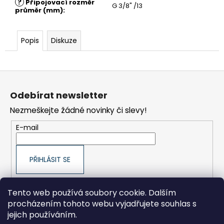
č
?
Připojovací rozměr
G 3/8" /13
průměr (mm)
:
u
j
e
Popis
Diskuze
m
e
Z
SACÍ
FILTR
á
(ŘADA
Odebírat newsletter
p
4
A
Nezmeškejte žádné novinky či slevy!
a
9)
t
E-mail
276
í
Kč
Původně:
290
PŘIHLÁSIT SE
Kč
Tento web používá soubory cookie. Dalším
procházením tohoto webu vyjadřujete souhlas s
ORLÍK-KOMPRESORY výrobní družstvo
jejich používáním.